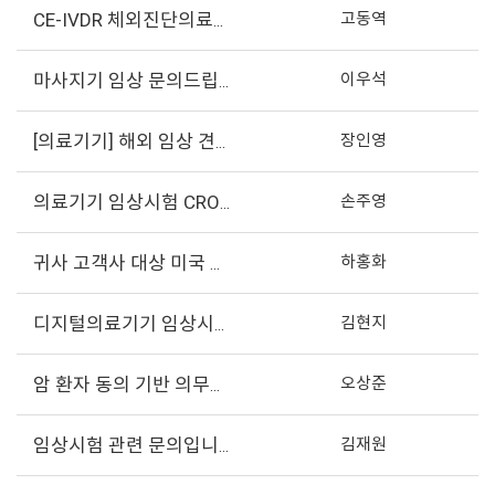
고동역
CE-IVDR 체외진단의료기기 성능평가 임상문의
이우석
마사지기 임상 문의드립니다.
장인영
[의료기기] 해외 임상 견적 문의
손주영
의료기기 임상시험 CRO 견적문의
하홍화
귀사 고객사 대상 미국 규제(FDA 등) 지원 제안
김현지
디지털의료기기 임상시험 견적문의
오상준
암 환자 동의 기반 의무기록 데이터 활용 협력 제안 - 퍼슬리(Persly)
김재원
임상시험 관련 문의입니다
1