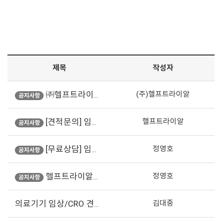
제목
작성자
㈜헬프트라이알 회사소개서입니다.
(주)헬프트라이알
공지사항
[견적문의] 임상시험 견적이 궁금하신 분들은 언제든 문의해 주세요
헬프트라이알
공지사항
[무료상담] 임상시험 관련하여 궁금하신 사항은 언제든 문의주세요
정영호
공지사항
헬프트라이알의 공식 블로그를 통해서도 많은 분들과 소통하고 있습니다.
정영호
공지사항
김대중
의료기기 임상/CRO 견적 문의의 건